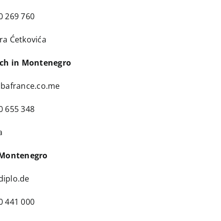
0 269 760
ira Ćetkovića
ich in Montenegro
bafrance.co.me
0 655 348
a
 Montenegro
diplo.de
0 441 000