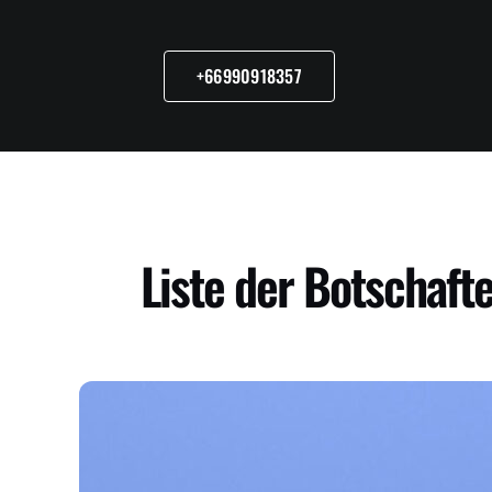
Skip
to
content
+66990918357
Liste der Botschaf