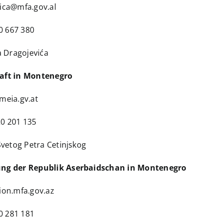
ica@mfa.gov.al
0 667 380
a Dragojevića
haft in Montenegro
eia.gv.at
0 201 135
Svetog Petra Cetinjskog
ung der Republik Aserbaidschan in Montenegro
on.mfa.gov.az
0 281 181