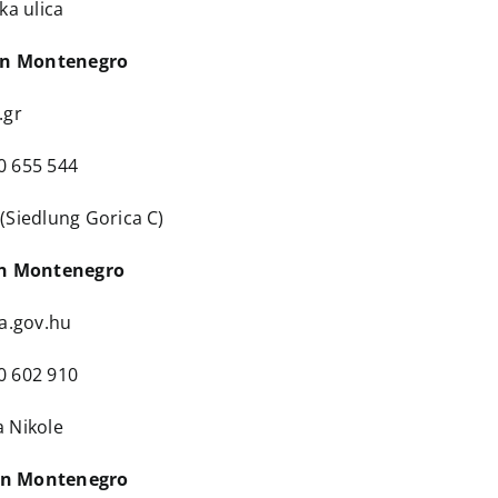
ka ulica
 in Montenegro
.gr
0 655 544
 (Siedlung Gorica C)
in Montenegro
a.gov.hu
0 602 910
a Nikole
 in Montenegro