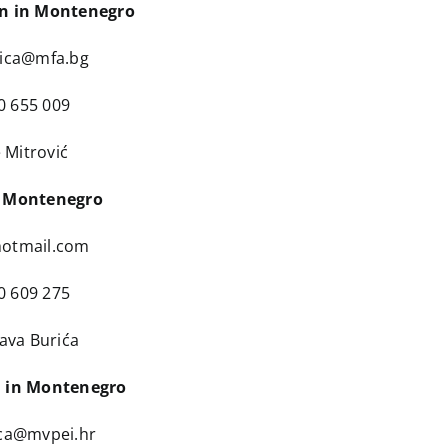
en in Montenegro
ica@mfa.bg
0 655 009
 Mitrović
n Montenegro
otmail.com
0 609 275
ava Burića
n in Montenegro
ca@mvpei.hr