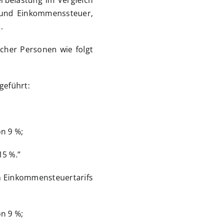
rbelastung im Vergleich
- und Einkommenssteuer,
.
her Personen wie folgt
geführt:
n 9 %;
15 %.”
en Einkommensteuertarifs
n 9 %;