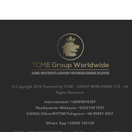
© Copyright 2016 Powered by TCME – GROUP WORLDWIDE LTD – All
Rights Reserved
International:
‪
+66990918357‬
Headquarter Malaysia: ‪+6032169 7057‬‬
SIGNAL/Viber/BOTIM/Telegram: ‪+66 99091 8357‬
Whats’ App +38269 150130‬